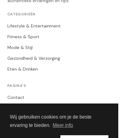
authentieke ervaringen en tips.
CATEGORIEËN
Lifestyle & Entertainment
Fitness & Sport
Mode & Stijl
Gezondheid & Verzorging
Eten & Drinken
PAGINA'S
Contact
Privacybeleid
Wij gebruiken cookies om je de beste
Algemene Voorwaarden
ervaring te bieden.
Meer info
Adverteren