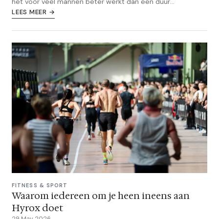
het voor veel mannen beter werkt dan een duur
sportschoolabonnement.
LEES MEER →
FITNESS & SPORT
Waarom iedereen om je heen ineens aan
Hyrox doet
29 May 2026