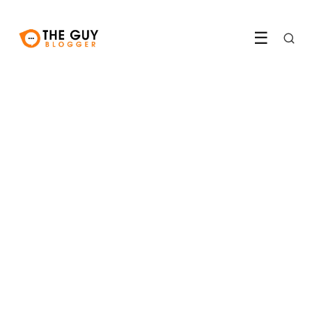
☰
FITNESS & SPORT
Waarom golf niet langer een
sport voor oude mannen is
LEES ARTIKEL →