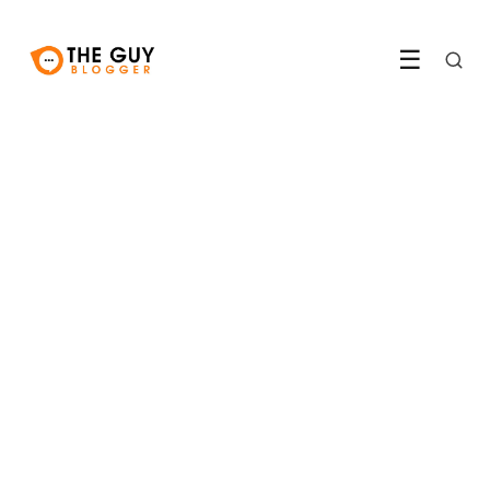
☰
FITNESS & SPORT
Waarom je HRV meer zegt
dan je trainingsgevoel
12 June 2026
·
7 min leestijd