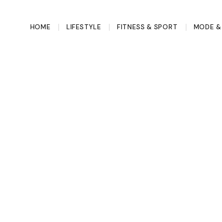
HOME
LIFESTYLE
FITNESS & SPORT
MODE & 
meer over je
je BMI