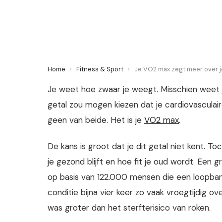
20 June 2026
·
6 min leestijd
Home
›
Fitness & Sport
›
Je VO2 max zegt meer over j
Je weet hoe zwaar je weegt. Misschien weet je
getal zou mogen kiezen dat je cardiovasculai
geen van beide. Het is je
VO2 max
.
De kans is groot dat je dit getal niet kent. T
je gezond blijft en hoe fit je oud wordt. Ee
op basis van 122.000 mensen die een loopba
conditie bijna vier keer zo vaak vroegtijdig 
was groter dan het sterfterisico van roken.