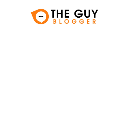
FITNESS & SPORT
Je VO2 max zegt 
gezondheid dan 