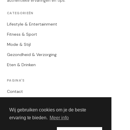
authentieke ervaringen en tips.
CATEGORIEËN
Lifestyle & Entertainment
Fitness & Sport
Mode & Stijl
Gezondheid & Verzorging
Eten & Drinken
PAGINA'S
Contact
Privacybeleid
Wij gebruiken cookies om je de beste
Algemene Voorwaarden
ervaring te bieden.
Meer info
Adverteren